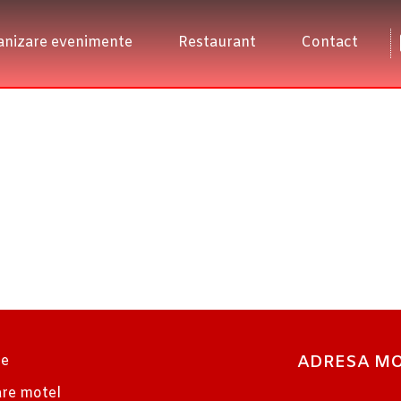
nizare evenimente
Restaurant
Contact
ADRESA MO
e
re motel