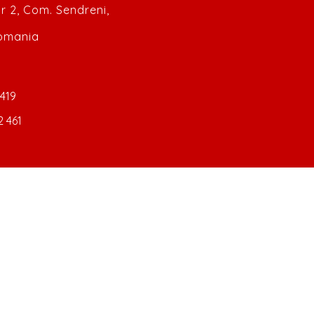
 nr 2, Com. Sendreni,
Romania
 419
2 461