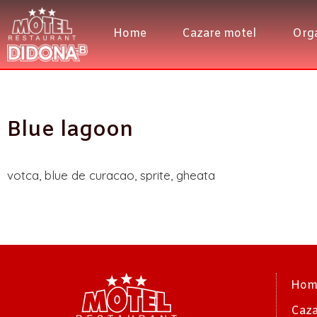
Home
Cazare motel
Orga
Blue lagoon
votca, blue de curacao, sprite, gheata
Hom
Caza