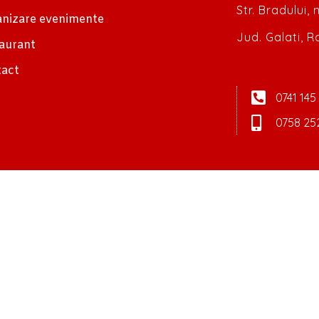
Str. Bradului,
nizare evenimente
Jud. Galati, 
aurant
act
0741 145
0758 25